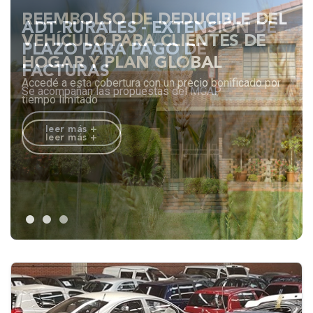
REEMBOLSO DE DEDUCIBLE DEL
VEHÍCULO PARA CLIENTES DE
HOGAR Y PLAN GLOBAL
Accedé a esta cobertura con un precio bonificado por
tiempo limitado
leer más +