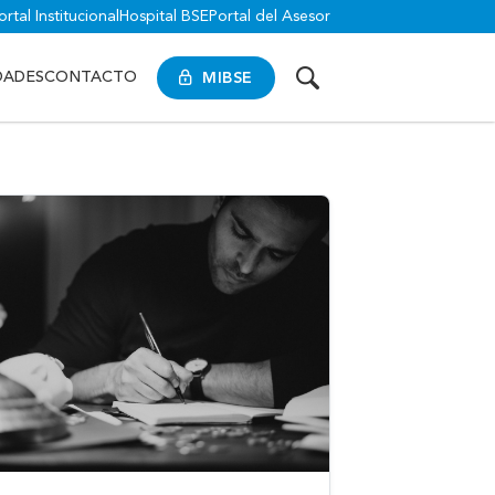
ortal Institucional
Hospital BSE
Portal del Asesor
MIBSE
DADES
CONTACTO