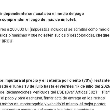
independiente sea cual sea el medio de pago
e comprender el pago de más de un lote).
res a 200.000 UI (impuestos incluidos) se admitirá como medio
 sellos o manchas y que no estén sucios o descoloridos),
cheque
– BROU
se imputará al precio y el setenta por ciento (70%) restante
desde el
lunes 13 de julio hasta el viernes 17 de julio del 202
io de Reclamaciones Vehículos del BSE (Bvar. Artigas 3821 – Plan
el pago y para escriturar, firmar acta de entrega en los restos
 en motos es improrrogable y vencido el mismo, el mejor postor
e impuestos pagados, así como a los lotes subastados.