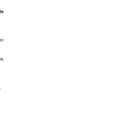
de
ho
a,
O