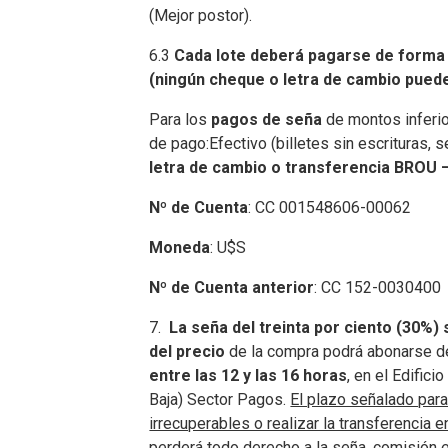
(Mejor postor).
6.3
Cada lote deberá pagarse de forma 
(ningún cheque o letra de cambio pued
Para los
pagos de seña
de montos inferio
de pago:
Efectivo (billetes sin escrituras,
letra de cambio
o transferencia BROU 
Nº de Cuenta
: CC 001548606-00062
Moneda
: U$S
Nº de
Cuenta anterior
: CC 152-0030400
7.
La seña del treinta por ciento (30%) 
del precio
de la compra podrá abonarse 
entre las 12 y las 16 horas
, en el Edific
Baja) Sector Pagos.
El plazo señalado para 
irrecuperables o realizar la transferencia
perderá todo derecho a la seña, comisión 