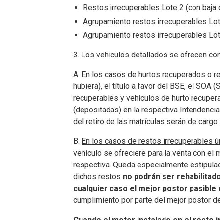
Restos irrecuperables Lote 2 (con baja
Agrupamiento restos irrecuperables Lot
Agrupamiento restos irrecuperables Lot
3. Los vehículos detallados se ofrecen co
A. En los casos de hurtos recuperados o r
hubiera), el título a favor del BSE, el SOA
recuperables y vehículos de hurto recuper
(depositadas) en la respectiva Intendencia
del retiro de las matrículas serán de cargo
B.
En los casos de restos irrecuperables ú
vehículo
se ofreciere para la venta con el
respectiva. Queda especialmente estipulad
dichos restos
no podrán ser rehabilitad
cualquier caso el mejor postor pasible
cumplimiento por parte del mejor postor de
Cuando el motor instalado en el resto 