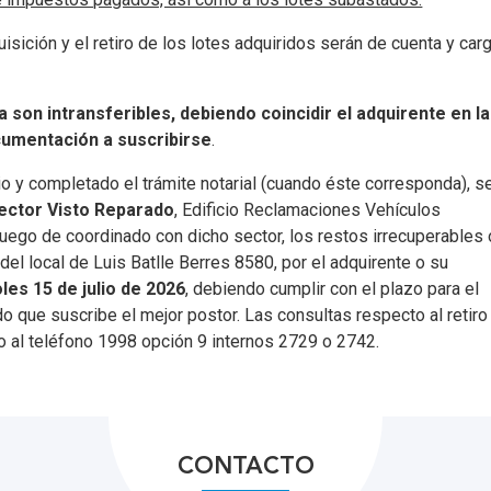
isición y el retiro de los lotes adquiridos serán de cuenta y car
on intransferibles, debiendo coincidir el adquirente en la
ocumentación a suscribirse
.
io y completado el trámite notarial (cuando éste corresponda), s
 Sector Visto Reparado
, Edificio Reclamaciones Vehículos
Luego de coordinado con dicho sector, los restos irrecuperables 
s
del local de Luis Batlle Berres 8580, por el adquirente o su
oles 15 de julio de 2026
, debiendo cumplir con el plazo para el
o que suscribe el mejor postor. Las consultas respecto al retiro
o al teléfono 1998 opción 9 internos 2729 o 2742.
CONTACTO