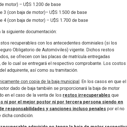
 de motor) – U$S 1.200 de base
e 3 (con baja de motor)– U$S 1.500 de base
e 4 (con baja de motor) – U$S 1.700 de base
n la siguiente documentación:
estos recuperables con los antecedentes dominiales (si los
 (Seguro Obligatorio de Automóviles) vigente. Dichos restos
ados, se ofrecen con las placas de matrícula entregadas
, de lo cual se entregará el respectivo comprobante. Los costos
 del adquirente, así como su tramitación.
nicamente con copia de la baja municipal
. En los casos en que el
 motor dado de baja también se proporcionará la baja de motor
o en el caso de la venta de los
restos irrecuperables
que
os ni por el mejor postor ni por tercera persona siendo en
 de responsabilidades y sanciones incluso penales
por el no
 dicha condición.
irrecuperable adquirido no tenga la baja de motor respectiv