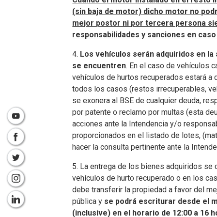
(sin baja de motor) dicho motor no podrá
mejor postor ni por tercera persona si
responsabilidades y sanciones en caso 
4.
Los vehículos serán adquiridos en la s
se encuentren
. En el caso de vehículos
vehículos de hurtos recuperados estará a d
todos los casos (restos irrecuperables, v
se exonera al BSE de cualquier deuda, res
por patente o reclamo por multas (esta deud
acciones ante la Intendencia y/o responsa
proporcionados en el listado de lotes, (ma
hacer la consulta pertinente ante la Inten
5. La entrega de los bienes adquiridos se c
vehículos de hurto recuperado o en los c
debe transferir la propiedad a favor del m
pública y
se podrá escriturar desde el ma
(inclusive) en el horario de 12:00 a 16 