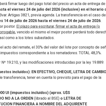
berá firmar luego del pago total del precio un acta de entrega de
sta el viernes 24 de julio del 2026 (inclusive) en el horario 
, Bvar. Artigas 3821, previa agenda. La transferencia en el caso de
s 14 de julio de 2026 hasta el viernes 24 de julio de 2026
.
or postor.
El plazo para escriturar, firmar el acta de entrega (o
rorrogable
, vencido el mismo el mejor postor perderá todo derec
así como a los lotes subastados.
l acto del remate, el 30% del valor del lote por concepto de señ
 impuestos correspondiente a los rematadores. TOTAL 48,3%.
Nº 19.210, y las modificaciones introducidas por la ley 19.889:
mpuestos incluidos): EN EFECTIVO, CHEQUE, LETRA DE CAMBI
e transferencia, tener en cuenta lo previsto para el pago de la
000 UI (impuestos incluidos) (aprox. U$S
DO NO A LA ORDEN
(librado al BSE)
o LETRA DE
TUCION FINANCIERA A NOMBRE DEL ADQUIRENTE