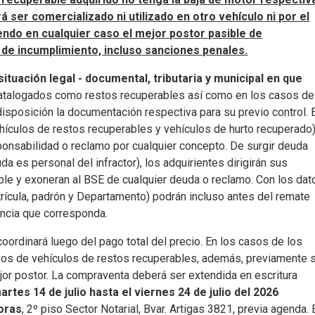
 ser comercializado ni utilizado en otro vehículo ni por el
endo en cualquier caso el mejor postor pasible de
de incumplimiento, incluso sanciones penales.
ituación legal - documental, tributaria y municipal en que
 catalogados como restos recuperables así como en los casos de
isposición la documentación respectiva para su previo control. 
ehículos de restos recuperables y vehículos de hurto recuperado
ponsabilidad o reclamo por cualquier concepto. De surgir deuda
a es personal del infractor), los adquirientes dirigirán sus
ble y exoneran al BSE de cualquier deuda o reclamo. Con los dat
trícula, padrón y Departamento) podrán incluso antes del remate
dencia que corresponda.
oordinará luego del pago total del precio. En los casos de los
asos de vehículos de restos recuperables, además, previamente 
ejor postor. La compraventa deberá ser extendida en escritura
rtes 14 de julio hasta el viernes 24 de julio del 2026
horas
, 2º piso Sector Notarial, Bvar. Artigas 3821, previa agenda. 