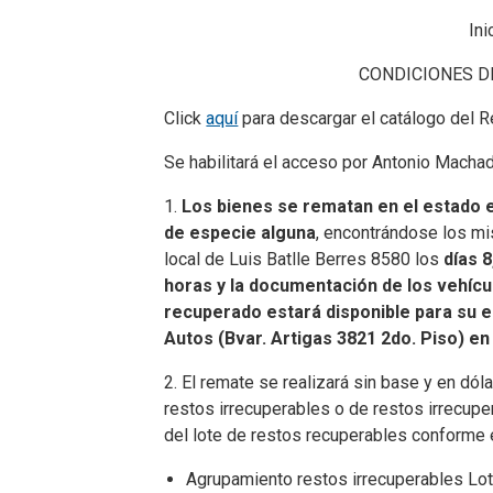
Ini
CONDICIONES D
Click
aquí
para descargar el catálogo del 
Se habilitará el acceso por Antonio Machad
1.
Los bienes se rematan en el estado en
de especie alguna
, encontrándose los m
local de Luis Batlle Berres 8580 los
días 8
horas y la documentación de los vehícu
recuperado estará disponible para su e
Autos (Bvar. Artigas 3821 2do. Piso) en 
2. El remate se realizará sin base y en dó
restos irrecuperables o de restos irrecup
del lote de restos recuperables conforme e
Agrupamiento restos irrecuperables Lot