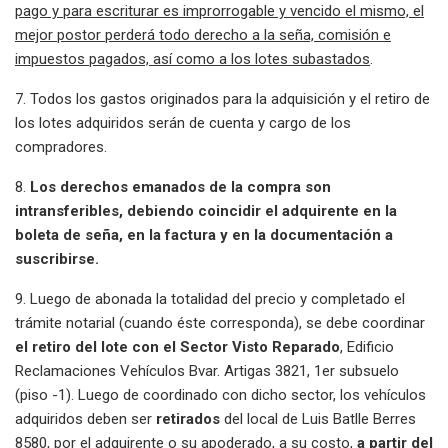
pago y para escriturar es improrrogable y vencido el mismo, el
mejor postor perderá todo derecho a la seña, comisión e
impuestos pagados, así como a los lotes subastados
.
7. Todos los gastos originados para la adquisición y el retiro de
los lotes adquiridos serán de cuenta y cargo de los
compradores.
8.
Los derechos emanados de la compra son
intransferibles, debiendo coincidir el adquirente en la
boleta de seña, en la factura y en la documentación a
suscribirse.
9. Luego de abonada la totalidad del precio y completado el
trámite notarial (cuando éste corresponda), se debe coordinar
el retiro del lote con el Sector Visto Reparado
, Edificio
Reclamaciones Vehículos Bvar. Artigas 3821, 1er subsuelo
(piso -1). Luego de coordinado con dicho sector, los vehículos
adquiridos deben ser
retirados
del local de Luis Batlle Berres
8580, por el adquirente o su apoderado, a su costo,
a partir del