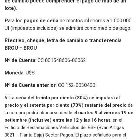
de cambio puede comprender el pago de más de un
lote).
Para los
pagos de seña
de montos inferiores a 1.000.000
UI (impuestos incluidos) se admitirá como medio de pago:
Efectivo, cheque, letra de cambio o transferencia
BROU – BROU
Nº de Cuenta
: CC 001548606-00062
Moneda
: U$S
Nº de Cuenta anterior
: CC 152-0030400
6.
La seña del treinta por ciento (30%) se imputará al
precio y el setenta por ciento (70%) restante del precio
de
la compra podrá abonarse desde el
martes 9 al viernes 19 de
setiembre (inclusive) entre las 12 y las 16 horas
, en el
Edificio de Reclamaciones Vehículos del BSE (Bvar. Artigas
3821 – Planta Baja) Sector Pagos.
El plazo señalado para el