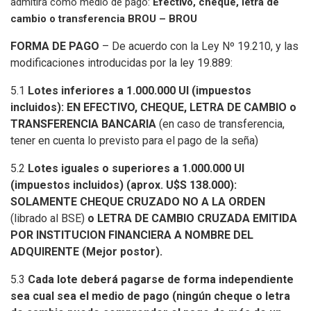
admitirá como medio
de pago:
Efectivo, cheque, letra de
cambio o transferencia BROU – BROU
FORMA DE PAGO
– De acuerdo con la Ley Nº 19.210, y las
modificaciones introducidas por la ley 19.889:
5.1
Lotes inferiores a 1.000.000 UI (impuestos
incluidos): EN EFECTIVO, CHEQUE, LETRA DE CAMBIO o
TRANSFERENCIA BANCARIA
(en caso de transferencia,
tener en cuenta lo previsto para el pago de la seña)
5.2
Lotes iguales o superiores a 1.000.000 UI
(impuestos incluidos) (aprox. U$S 138.000):
SOLAMENTE CHEQUE CRUZADO NO A LA ORDEN
(librado al BSE)
o LETRA DE CAMBIO CRUZADA EMITIDA
POR INSTITUCION FINANCIERA A NOMBRE DEL
ADQUIRENTE (Mejor postor).
5.3
Cada lote deberá pagarse de forma independiente
sea cual sea el medio de pago (ningún cheque o letra