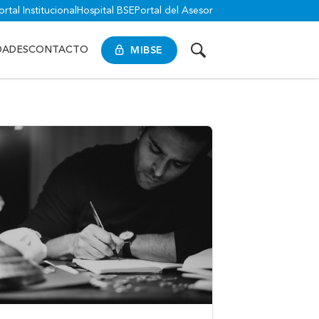
ortal Institucional
Hospital BSE
Portal del Asesor
MIBSE
DADES
CONTACTO