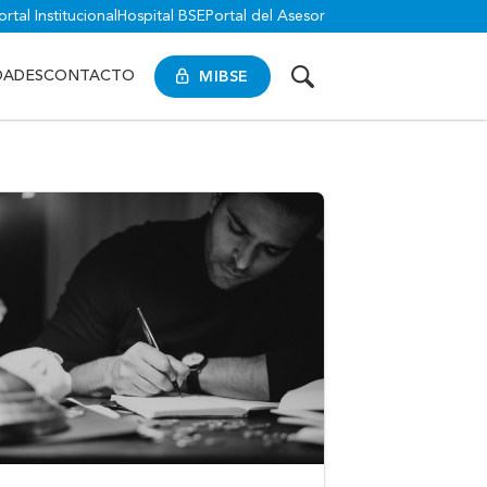
ortal Institucional
Hospital BSE
Portal del Asesor
MIBSE
DADES
CONTACTO