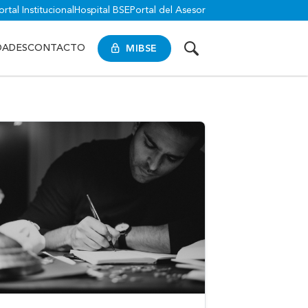
ortal Institucional
Hospital BSE
Portal del Asesor
MIBSE
DADES
CONTACTO