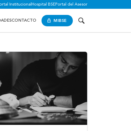
ortal Institucional
Hospital BSE
Portal del Asesor
MIBSE
DADES
CONTACTO