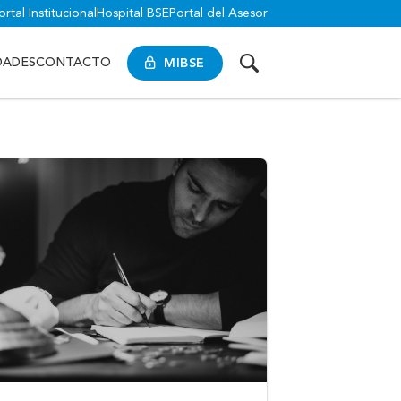
ortal Institucional
Hospital BSE
Portal del Asesor
MIBSE
DADES
CONTACTO