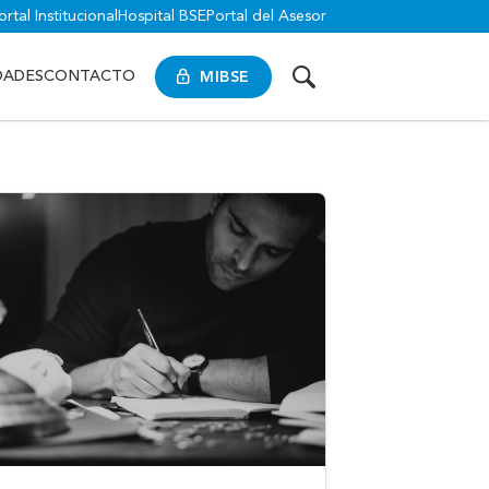
ortal Institucional
Hospital BSE
Portal del Asesor
MIBSE
DADES
CONTACTO