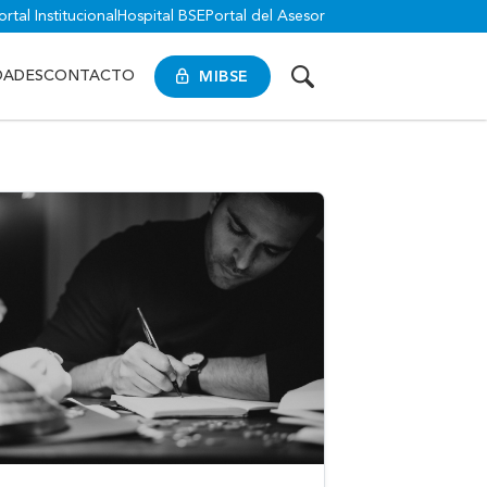
ortal Institucional
Hospital BSE
Portal del Asesor
MIBSE
DADES
CONTACTO