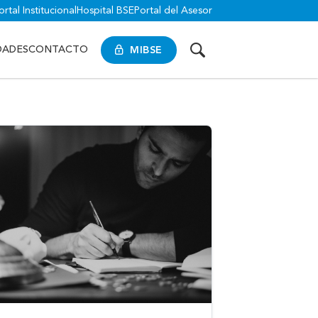
ortal Institucional
Hospital BSE
Portal del Asesor
MIBSE
DADES
CONTACTO