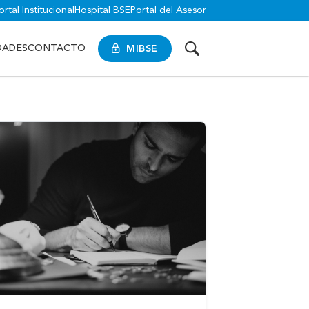
ortal Institucional
Hospital BSE
Portal del Asesor
MIBSE
DADES
CONTACTO