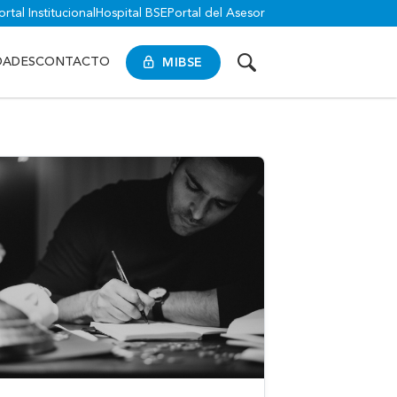
ortal Institucional
Hospital BSE
Portal del Asesor
MIBSE
DADES
CONTACTO