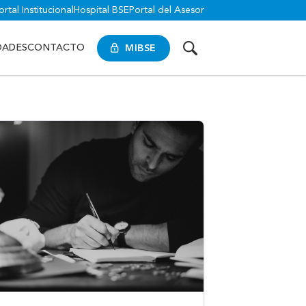
ortal Institucional
Hospital BSE
Portal del Asesor
MIBSE
DADES
CONTACTO