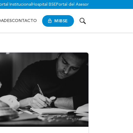
ortal Institucional
Hospital BSE
Portal del Asesor
MIBSE
DADES
CONTACTO