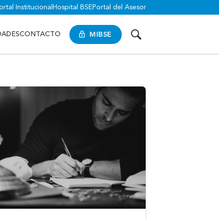
ortal Institucional
Hospital BSE
Portal del Asesor
MIBSE
DADES
CONTACTO