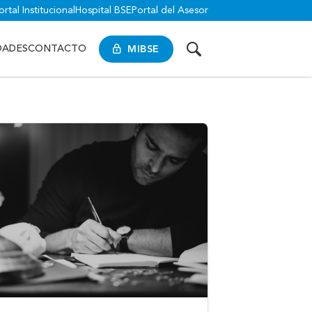
ortal Institucional
Hospital BSE
Portal del Asesor
MIBSE
DADES
CONTACTO