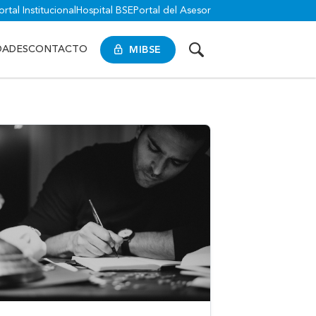
ortal Institucional
Hospital BSE
Portal del Asesor
MIBSE
DADES
CONTACTO