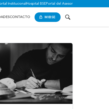
ortal Institucional
Hospital BSE
Portal del Asesor
MIBSE
DADES
CONTACTO