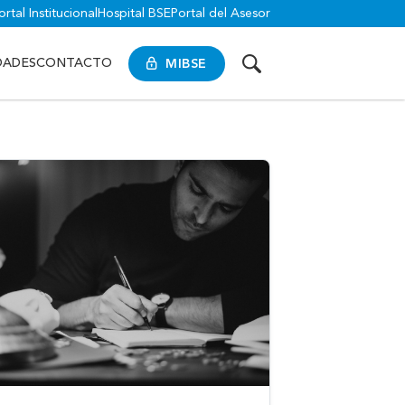
ortal Institucional
Hospital BSE
Portal del Asesor
MIBSE
DADES
CONTACTO