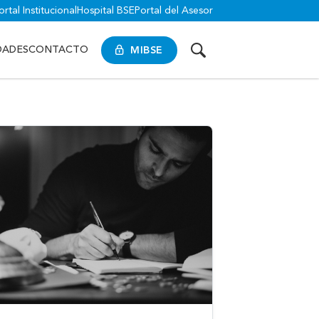
ortal Institucional
Hospital BSE
Portal del Asesor
MIBSE
DADES
CONTACTO