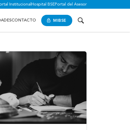
ortal Institucional
Hospital BSE
Portal del Asesor
MIBSE
DADES
CONTACTO