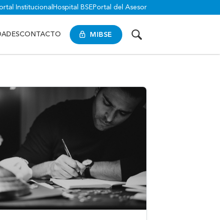
ortal Institucional
Hospital BSE
Portal del Asesor
MIBSE
DADES
CONTACTO