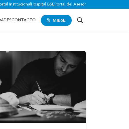
ortal Institucional
Hospital BSE
Portal del Asesor
MIBSE
DADES
CONTACTO