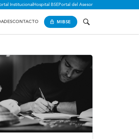
ortal Institucional
Hospital BSE
Portal del Asesor
MIBSE
DADES
CONTACTO