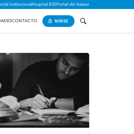
ortal Institucional
Hospital BSE
Portal del Asesor
MIBSE
DADES
CONTACTO