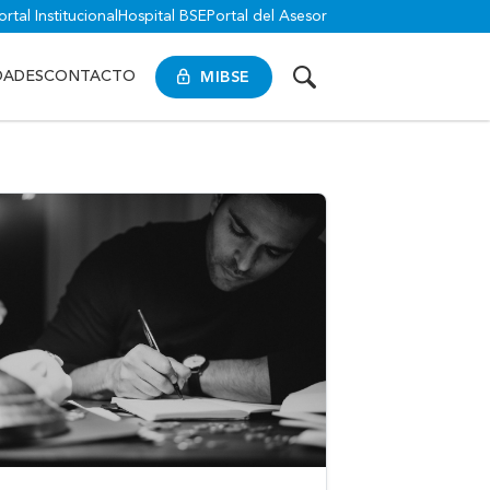
ortal Institucional
Hospital BSE
Portal del Asesor
MIBSE
DADES
CONTACTO