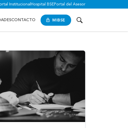
ortal Institucional
Hospital BSE
Portal del Asesor
MIBSE
DADES
CONTACTO