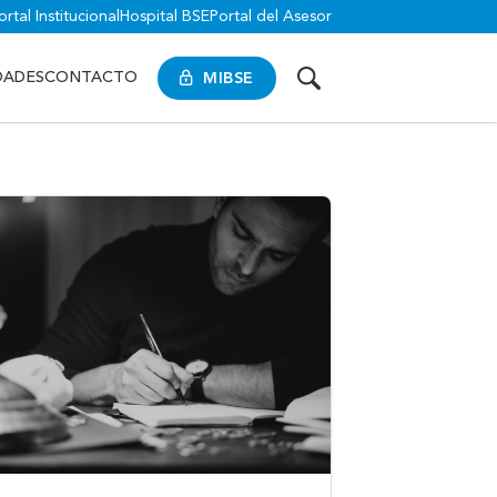
ortal Institucional
Hospital BSE
Portal del Asesor
MIBSE
DADES
CONTACTO