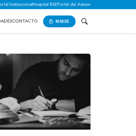
ortal Institucional
Hospital BSE
Portal del Asesor
MIBSE
DADES
CONTACTO