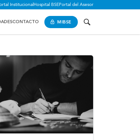
ortal Institucional
Hospital BSE
Portal del Asesor
MIBSE
DADES
CONTACTO