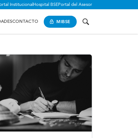
ortal Institucional
Hospital BSE
Portal del Asesor
MIBSE
DADES
CONTACTO