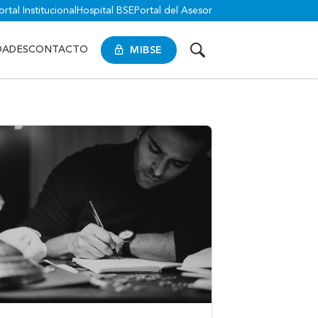
ortal Institucional
Hospital BSE
Portal del Asesor
MIBSE
DADES
CONTACTO