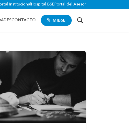
ortal Institucional
Hospital BSE
Portal del Asesor
MIBSE
DADES
CONTACTO