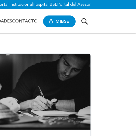
ortal Institucional
Hospital BSE
Portal del Asesor
MIBSE
DADES
CONTACTO