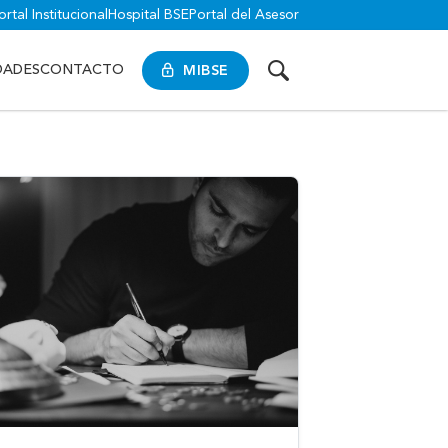
ortal Institucional
Hospital BSE
Portal del Asesor
MIBSE
DADES
CONTACTO