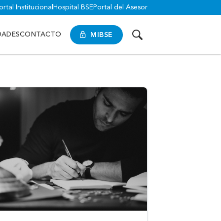
ortal Institucional
Hospital BSE
Portal del Asesor
MIBSE
DADES
CONTACTO