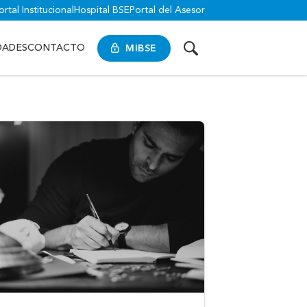
ortal Institucional
Hospital BSE
Portal del Asesor
MIBSE
DADES
CONTACTO