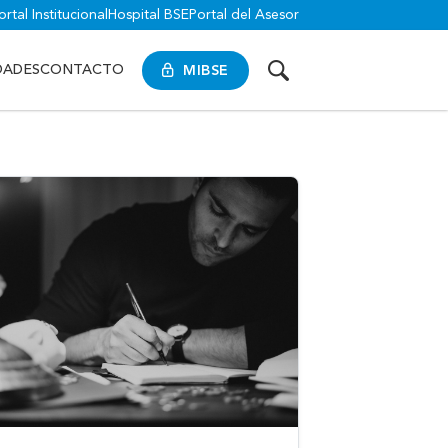
ortal Institucional
Hospital BSE
Portal del Asesor
MIBSE
DADES
CONTACTO