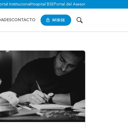
ortal Institucional
Hospital BSE
Portal del Asesor
MIBSE
DADES
CONTACTO