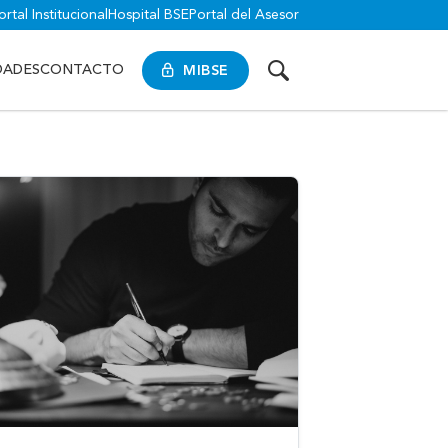
ortal Institucional
Hospital BSE
Portal del Asesor
MIBSE
DADES
CONTACTO