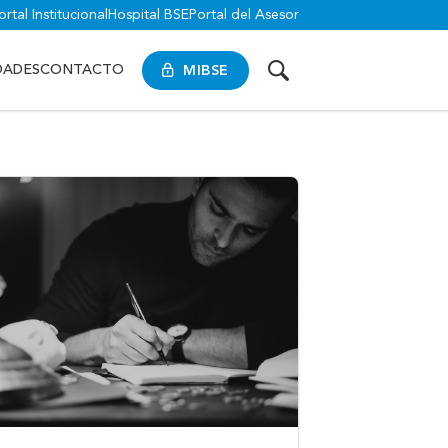
ortal Institucional
Hospital BSE
Portal del Asesor
MIBSE
DADES
CONTACTO