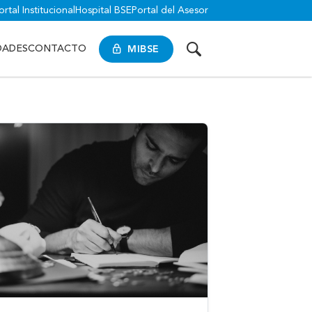
ortal Institucional
Hospital BSE
Portal del Asesor
MIBSE
DADES
CONTACTO