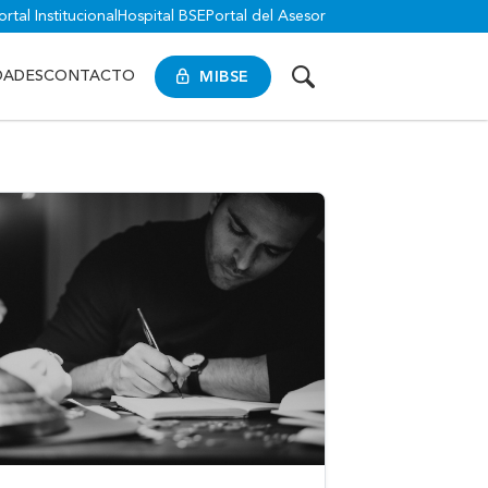
ortal Institucional
Hospital BSE
Portal del Asesor
MIBSE
DADES
CONTACTO