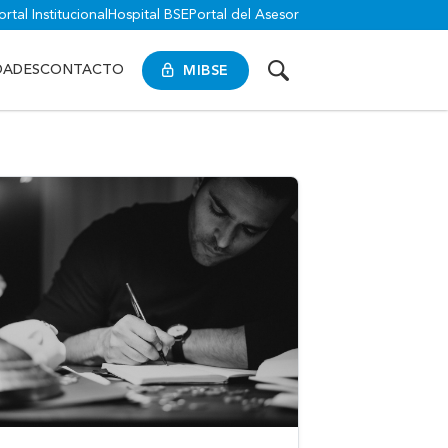
ortal Institucional
Hospital BSE
Portal del Asesor
MIBSE
DADES
CONTACTO