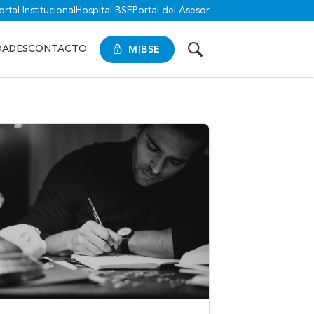
ortal Institucional
Hospital BSE
Portal del Asesor
MIBSE
DADES
CONTACTO