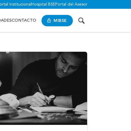
ortal Institucional
Hospital BSE
Portal del Asesor
MIBSE
DADES
CONTACTO