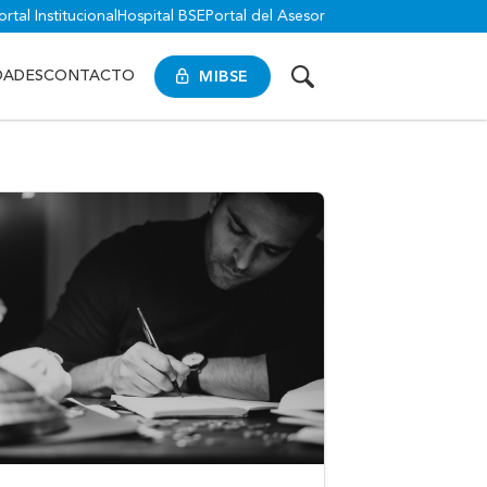
ortal Institucional
Hospital BSE
Portal del Asesor
MIBSE
DADES
CONTACTO