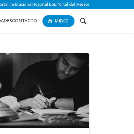
ortal Institucional
Hospital BSE
Portal del Asesor
MIBSE
DADES
CONTACTO